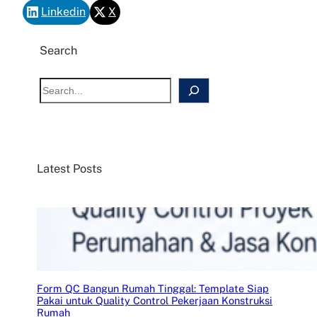
Linkedin
X
Search
S
e
a
r
c
Latest Posts
h
Form QC Bangun Rumah Tinggal: Template Siap
Pakai untuk Quality Control Pekerjaan Konstruksi
Rumah