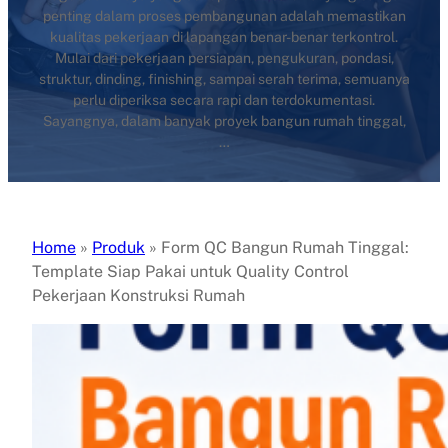
penting dalam proses pembangunan adalah memastikan
kualitas pekerjaan di lapangan benar-benar terkontrol.
Mulai dari pekerjaan persiapan, pengukuran, pondasi,
struktur, dinding, finishing, sampai serah terima, semuanya
perlu diperiksa secara rapi dan terdokumentasi.
Sayangnya, dalam banyak proyek bangun rumah tinggal,
…
Home
»
Produk
»
Form QC Bangun Rumah Tinggal:
Template Siap Pakai untuk Quality Control
Pekerjaan Konstruksi Rumah