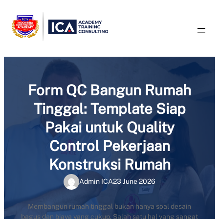
Skip
to
content
Form QC Bangun Rumah
Tinggal: Template Siap
Pakai untuk Quality
Control Pekerjaan
Konstruksi Rumah
Admin ICA
23 June 2026
Membangun rumah tinggal bukan hanya soal desain
bagus dan biaya yang cukup. Salah satu hal yang sangat