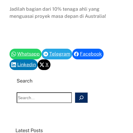
Jadilah bagian dari 10% tenaga ahli yang
menguasai proyek masa depan di Australia!
Whatsapp
Telegram
Facebook
Linkedin
X
Search
S
e
a
r
c
Latest Posts
h