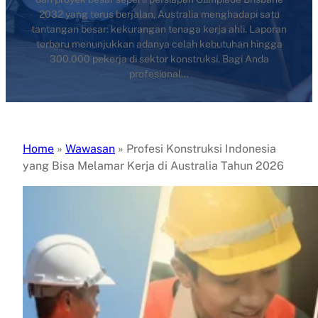
2032 yang terus berjalan, Australia menghadapi satu
tantangan besar: kekurangan tenaga kerja ahli. Laporan
terbaru menunjukkan adanya celah kebutuhan hingga
300.000 pekerja di sektor konstruksi. Bagi Anda
profesional…
Home
»
Wawasan
»
Profesi Konstruksi Indonesia
yang Bisa Melamar Kerja di Australia Tahun 2026