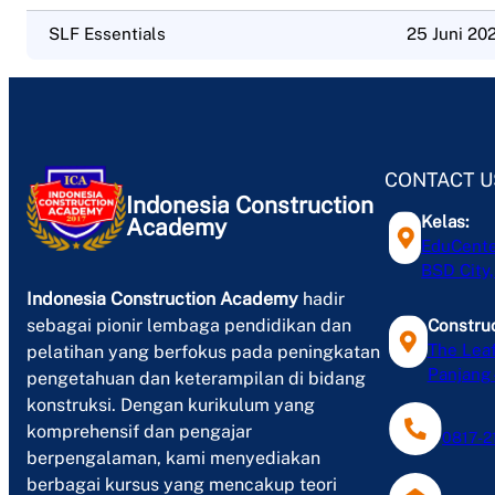
SLF Essentials
25 Juni 20
CONTACT U
Indonesia Construction
Kelas:
Academy
EduCenter
BSD City
Indonesia Construction Academy
hadir
sebagai pionir lembaga pendidikan dan
Construc
The Leaf
pelatihan yang berfokus pada peningkatan
Panjang 
pengetahuan dan keterampilan di bidang
konstruksi. Dengan kurikulum yang
komprehensif dan pengajar
0817-2
berpengalaman, kami menyediakan
berbagai kursus yang mencakup teori