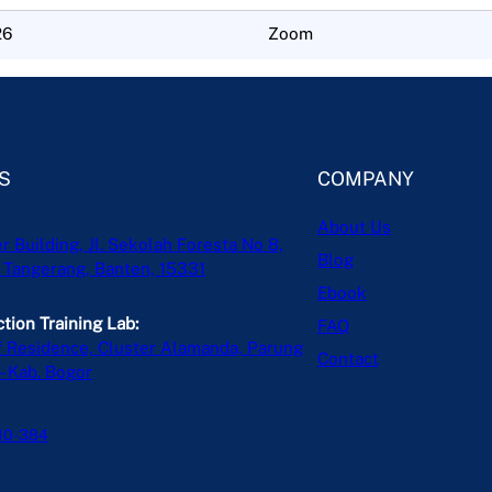
26
Zoom
S
COMPANY
About Us
 Building, Jl. Sekolah Foresta No 8,
Blog
, Tangerang, Banten, 15331
Ebook
tion Training Lab:
FAQ
 Residence, Cluster Alamanda, Parung
Contact
– Kab. Bogor
10-384